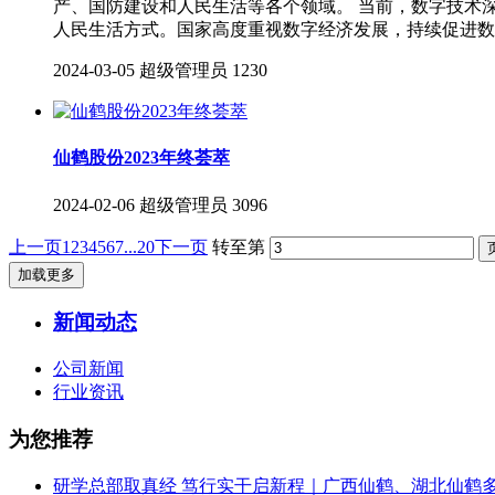
产、国防建设和人民生活等各个领域。 当前，数字技术
人民生活方式。国家高度重视数字经济发展，持续促进数
2024-03-05
超级管理员
1230
仙鹤股份2023年终荟萃
2024-02-06
超级管理员
3096
上一页
1
2
3
4
5
6
7
...20
下一页
转至第
加载更多
新闻动态
公司新闻
行业资讯
为您推荐
研学总部取真经 笃行实干启新程｜广西仙鹤、湖北仙鹤