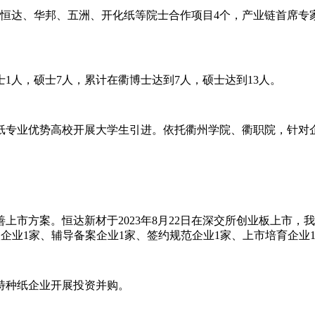
成恒达、华邦、五洲、开化纸等院士合作项目4个，产业链首席专
士1人，硕士7人，累计在衢博士达到7人，硕士达到13人。
纸专业优势高校开展大学生引进。依托衢州学院、衢职院，针对
善上市方案。恒达新材于
2023年8月22日在深交所创业板上市
队企业1家、辅导备案企业1家、签约规范企业1家、上市培育企业
特种纸企业开展投资并购。