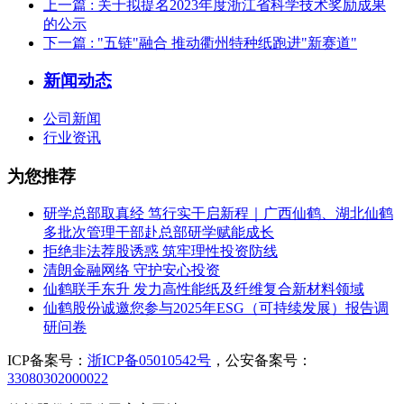
上一篇
: 关于拟提名2023年度浙江省科学技术奖励成果
的公示
下一篇
: "五链"融合 推动衢州特种纸跑进"新赛道"
新闻动态
公司新闻
行业资讯
为您推荐
研学总部取真经 笃行实干启新程｜广西仙鹤、湖北仙鹤
多批次管理干部赴总部研学赋能成长
拒绝非法荐股诱惑 筑牢理性投资防线
清朗金融网络 守护安心投资
仙鹤联手东升 发力高性能纸及纤维复合新材料领域
仙鹤股份诚邀您参与2025年ESG（可持续发展）报告调
研问卷
ICP备案号：
浙ICP备05010542号
，公安备案号：
33080302000022