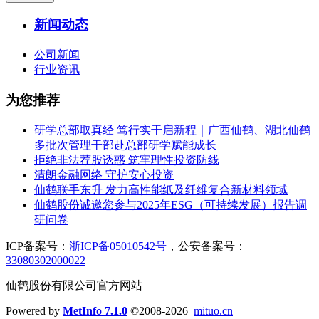
新闻动态
公司新闻
行业资讯
为您推荐
研学总部取真经 笃行实干启新程｜广西仙鹤、湖北仙鹤
多批次管理干部赴总部研学赋能成长
拒绝非法荐股诱惑 筑牢理性投资防线
清朗金融网络 守护安心投资
仙鹤联手东升 发力高性能纸及纤维复合新材料领域
仙鹤股份诚邀您参与2025年ESG（可持续发展）报告调
研问卷
ICP备案号：
浙ICP备05010542号
，公安备案号：
33080302000022
仙鹤股份有限公司官方网站
Powered by
MetInfo 7.1.0
©2008-2026
mituo.cn