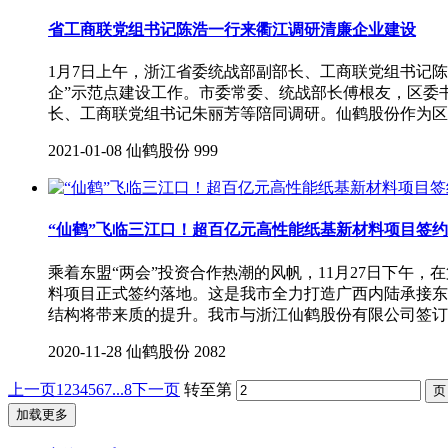
省工商联党组书记陈浩一行来衢江调研清廉企业建设
1月7日上午，浙江省委统战部副部长、工商联党组书记
企”示范点建设工作。市委常委、统战部长傅根友，区委
长、工商联党组书记朱丽芳等陪同调研。仙鹤股份作为区
2021-01-08
仙鹤股份
999
“仙鹤”飞临三江口！超百亿元高性能纸基新材料项目签约
乘着东盟“两会”投资合作热潮的风帆，11月27日下午
料项目正式签约落地。这是我市全力打造广西内陆承接东
结构将带来质的提升。我市与浙江仙鹤股份有限公司签订
2020-11-28
仙鹤股份
2082
上一页
1
2
3
4
5
6
7
...8
下一页
转至第
加载更多