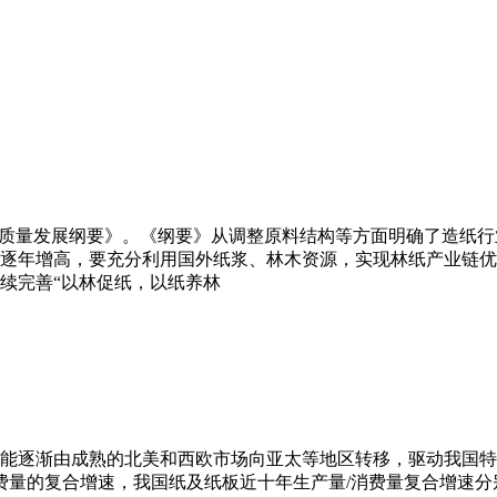
高质量发展纲要》。《纲要》从调整原料结构等方面明确了造纸
逐年增高，要充分利用国外纸浆、林木资源，实现林纸产业链优
续完善“以林促纸，以纸养林
逐渐由成熟的北美和西欧市场向亚太等地区转移，驱动我国特种
和消费量的复合增速，我国纸及纸板近十年生产量/消费量复合增速分别为