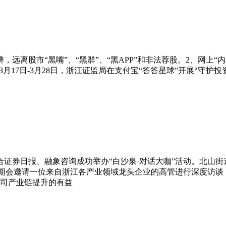
离股市“黑嘴”、“黑群”、“黑APP”和非法荐股。2、网上“内
月17日-3月28日，浙江证监局在支付宝“答答星球”开展“守
合证券日报、融象咨询成功举办“白沙泉·对话大咖”活动。北山
动每期会邀请一位来自浙江各产业领域龙头企业的高管进行深度访
司产业链提升的有益