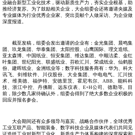
业融合新型工业化技术，驱动新质生产力，夯实企业根基，助
推经济复苏。为了鼓励相关企业，大会组委会还将邀请央媒及
专业媒体为行业优秀企业家、突出贡献个人做采访、为企业做
深度报道。
截至发稿，组委会发出邀请的企业有：金光集团、晨鸣集
团、玖龙集团、华泰集团、太阳控股、山鹰国际、理文造纸、
亚太森博、中国纸业、恒安集团、维达集团、中顺洁柔、金红
叶集团、世纪阳光、联盛纸业、芬欧汇川、荣成纸业、仙鹤股
份、建晖纸业、金洲纸业等；数字科技服务商有：华为、科大
讯飞、剑维软件、川仪股份、大全集团、中电电气、汇川技
术、维美德、福伊特、安德里茨、霍尼韦尔、ABB、能科科
技、浙江中控、丹佛斯、远东仪表、E+H公司、德勤等。目
前，除少数几家待确认外，组委会得到了绝大多数企业积极的
回应并报名参会。
大会期间还有众多领导与嘉宾、战略合作伙伴，全球优秀
工业互联产品、智能装备、数字科技企业及媒体代表们共同见
证造纸工业对新型工业化、新质生产力体系构建的深度探索和