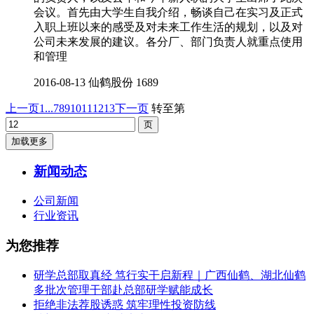
会议。首先由大学生自我介绍，畅谈自己在实习及正式
入职上班以来的感受及对未来工作生活的规划，以及对
公司未来发展的建议。各分厂、部门负责人就重点使用
和管理
2016-08-13
仙鹤股份
1689
上一页
1...
7
8
9
10
11
12
13
下一页
转至第
加载更多
新闻动态
公司新闻
行业资讯
为您推荐
研学总部取真经 笃行实干启新程｜广西仙鹤、湖北仙鹤
多批次管理干部赴总部研学赋能成长
拒绝非法荐股诱惑 筑牢理性投资防线