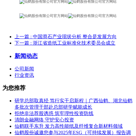
上一篇
: 中国滑石产业现状分析 整合是发展方向
下一篇
: 浙江省造纸工业标准化技术委员会成立
新闻动态
公司新闻
行业资讯
为您推荐
研学总部取真经 笃行实干启新程｜广西仙鹤、湖北仙鹤
多批次管理干部赴总部研学赋能成长
拒绝非法荐股诱惑 筑牢理性投资防线
清朗金融网络 守护安心投资
仙鹤联手东升 发力高性能纸及纤维复合新材料领域
仙鹤股份诚邀您参与2025年ESG（可持续发展）报告调