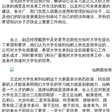
首先由大学生自我介绍，畅谈自己在实习及正式入职上班
以来的感受及对未来工作生活的规划，以及对公司未来发展的
建议。各分厂、部门负责人就重点使用和管理好知识分子，以
及他们的职业发展规划分别谈论了自己的想法和做法，并热切
希望知识分子尽快走上重要工作岗位。
会上，副总经理戴贤中及史君齐总助也分别对大学生提出
了希望和要求，他们认为大学生能到仙鹤上班也是很幸运的，
公司对大学生很重视，希望大学生来到企业后就要安心工作，
成长成才，同时要求部门和分厂重视对大学生的培养工作，创
造条件加速对大学生的培养。
王总对大学生来到仙鹤这个大家庭表示热烈欢迎，结合国
家的人才政策表明我们大学生的学习能力就是创新能力，仙鹤
是一个人才的舞台，选择仙鹤就是选择未来。会上王总对新进
大学生员工提出三点殷切期望：一是立足仙鹤、献身造纸、不
忘初心、大步向前;二是夯实基础、吃苦耐劳、抓铁有印、踏
雪有痕;三是多学多问、善于总结、敢于担当、奋发有为。同
时对参会干部提出了要求：一是分厂是培养、使用、管理大学