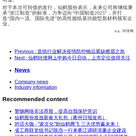
对于本次可转债的发行，仙鹤股份表示，未来公司将继续秉
承“浙江制造”的标准，力争迈向“中国制造2025”，并打
造“国内一流、国际先进”的高性能纸基功能型新材料领军企
业。
环球网
来源：
Previous
: 造纸行业解决疫情防控物品紧缺燃眉之急
Next
: 仙鹤转债网上申购今日启动，上市定位值得关注
News
Company news
Industry information
Recommended content
警惕网络非法荐股，提高自我保护意识
仙鹤股份发放新春大礼包（衢州日报发布）
对话大咖 - “家文化”助仙鹤腾飞 三大优势赢未来！
省工商联党组书记陈浩一行来衢江调研清廉企业建设