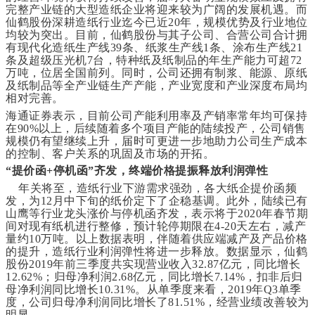
完整产业链的大型造纸企业将迎来较为广阔的发展机遇。而
仙鹤股份深耕造纸行业迄今已近20年，规模优势及行业地位
均较为突出。目前，仙鹤股份与其子公司、合营公司合计拥
有现代化造纸生产线39条、纸浆生产线1条、涂布生产线21
条及超级压光机7台，特种纸及纸制品的年生产能力可超72
万吨，位居全国前列。同时，公司还拥有制浆、能源、原纸
及纸制品等全产业链生产产能，产业宽度和产业深度布局均
相对完善。
海通证券表示，目前公司产能利用率及产销率常年均可保持
在90%以上，后续随着多个项目产能的陆续投产，公司销售
规模仍有望继续上升，届时可更进一步地助力公司生产成本
的控制、客户关系的巩固及市场的开拓。
“提价函+停机函”齐发，终端价格提振释放利润弹性
年关将至，造纸行业下游需求强劲，各大纸企提价函频
发，为12月中下旬的纸价定下了企稳基调。此外，陆续已有
山鹰等行业龙头涨价与停机函齐发，表示将于2020年春节期
间对现有纸机进行整修，预计轮停期限在4-20天左右，减产
量约10万吨。以上数据表明，伴随着供应端减产及产品价格
的提升，造纸行业利润弹性将进一步释放。数据显示，仙鹤
股份2019年前三季度共实现营业收入32.87亿元，同比增长
12.62%；归母净利润2.68亿元，同比增长7.14%，扣非后归
母净利润同比增长10.31%。从单季度来看，2019年Q3单季
度，公司归母净利润同比增长了81.51%，经营业绩改善较为
明显。