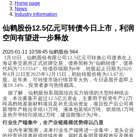
Home page
News
Industry information
仙鹤股份12.5亿元可转债今日上市，利润
空间有望进一步释放
2020-01-11 10:58:45
仙鹤股份
564
1月10日，仙鹤股份有限公司12.5亿元可转换公司债券在上
海证券交易所正式挂牌交易，债券简称为“仙鹤转债”，债券
代码为“113554”，转债存续期为6年，转股起止日期为2020
年6月22日至2025年12月15日，初始转股价格为13.67元/
股。近年来，可转债市场行情异常火热，今日该股开盘即上
涨19.34%，投资者参与热情颇高。
据了解，仙鹤股份系我国综合实力较强的大型特种纸企
业，本次募集不超过12.5亿元资金，主要用于投资年产22万
吨高档纸基新材料项目及补充流动资金，项目投产后公司将
新增年产格拉辛纸11万吨、液体包装纸8万吨、烘焙纸1万吨
及热升华转印原纸2万吨，建设期预计为2年。
行业生产端集中，全产业链规模优势得以凸显
业内专家预测，未来行业生产端将进一步集中，龙头企业
的经营环境将获得持续改善，届时具备明显规模效应及拥有