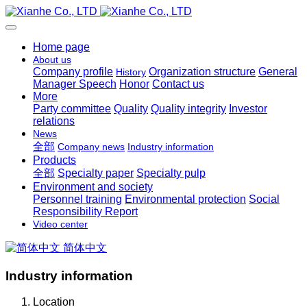
Home page
About us
Company profile
Organization structure
General
History
Manager Speech
Honor
Contact us
More
Party committee
Quality
Quality integrity
Investor
relations
News
全部
Company news
Industry information
Products
全部
Specialty paper
Specialty pulp
Environment and society
Personnel training
Environmental protection
Social
Responsibility Report
Video center
简体中文
Industry information
Location