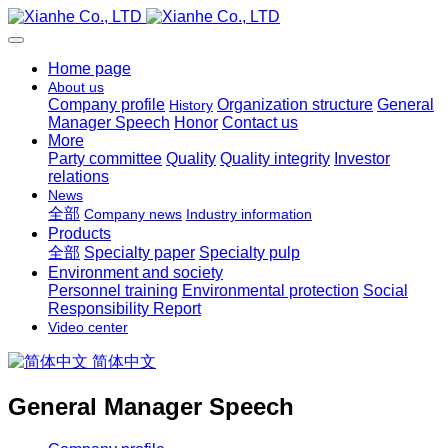
Home page
About us
Company profile
Organization structure
General
History
Manager Speech
Honor
Contact us
More
Party committee
Quality
Quality integrity
Investor
relations
News
全部
Company news
Industry information
Products
全部
Specialty paper
Specialty pulp
Environment and society
Personnel training
Environmental protection
Social
Responsibility Report
Video center
简体中文
General Manager Speech