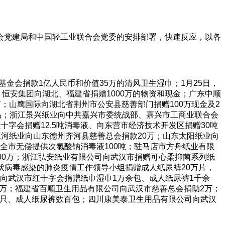
会党建局和中国轻工业联合会党委的安排部署，快速反应，以各
金会捐款1亿人民币和价值35万的清风卫生湿巾；1月25日，
，恒安集团向湖北、福建省捐赠1000万的物资和现金；广东中顺
万；山鹰国际向湖北省荆州市公安县慈善部门捐赠100万现金及2
裤产品；浙江景兴纸业向中共嘉兴市委统战部、嘉兴市工商业联合会
红十字会捐赠12.5吨消毒液、向东营市经济技术开发区捐赠30吨
江河纸业向山东德州齐河县慈善总会捐款20万；山东太阳纸业向
为全市无偿提供次氯酸钠消毒液100吨；驻马店市方舟纸业有限
00万；浙江弘安纸业有限公司向武汉市捐赠可心柔抑菌系列纸
状病毒感染的肺炎疫情工作领导小组捐赠成人纸尿裤20万片，
司向武汉市红十字会捐赠纸巾湿巾1万余包、成人纸尿裤1千余
0万；福建省百顺卫生用品有限公司向武汉市慈善总会捐助2万；
00余只、成人纸尿裤数百包；四川康美泰卫生用品有限公司向武汉