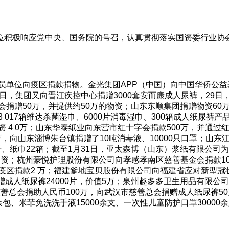
位积极响应党中央、国务院的号召，认真贯彻落实国资委行业协
员单位向疫区捐款捐物。金光集团APP（中国）向中国华侨公益基
7日，集团又向晋江疾控中心捐赠3000套安而康成人尿裤，29日
会捐赠50万，并提供约50万的物资；山东东顺集团捐赠物资60
 017箱维达杀菌湿巾、6000片消毒湿巾、300箱成人纸尿
物资 4 0万；山东华泰纸业向东营市红十字会捐款500万，并通过
，向山东淄博朱台镇捐赠了10吨消毒液、10000只口罩；山东
斤、纸巾22箱；截至1月31日，亚太森博（山东）浆纸有限公司
资；杭州豪悦护理股份有限公司向孝感孝南区慈善基金会捐款1
汉疫区捐款2 万；福建爹地宝贝股份有限公司向福建省应对新型冠
赠成人纸尿裤24000片，价值5万；泉州趣多多卫生用品有限公
善总会捐助人民币100万，向武汉市慈善总会捐赠成人纸尿裤5
余包、米菲免洗洗手液15000余支、一次性儿童防护口罩300