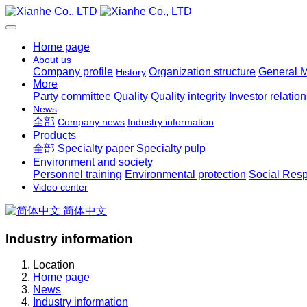
Home page
About us
Company profile
Organization structure
General 
History
More
Party committee
Quality
Quality integrity
Investor relatio
News
全部
Company news
Industry information
Products
全部
Specialty paper
Specialty pulp
Environment and society
Personnel training
Environmental protection
Social Resp
Video center
简体中文
Industry information
Location
Home page
News
Industry information