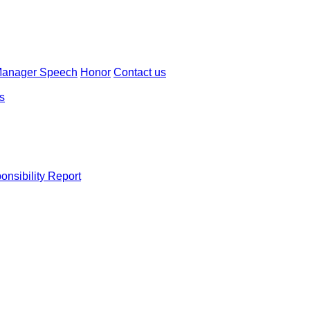
Manager Speech
Honor
Contact us
ns
onsibility Report