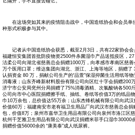
它隔开，手不直接去碰它。
在这场突如其来的疫情阻击战中，中国造纸协会和会员单
种形式积极参与其中。
记者从中国造纸协会获悉，截至2月3日，共有22家协会会
福建恒安集团首批防疫物资2500件杀菌湿巾产品送抵疫区，2
洁柔公司向湖北省慈善总会捐赠1000万，向孝感市孝南区慈善
万个医用口罩；维达集团向湖北、浙江、上海等地区，捐赠了 3
认捐资金 80 万，捐献公司生产的“品萱”保湿抑菌生活用纸等
消毒液；山东齐峰新材料股份有限公司向区红十字会捐赠200万
济宁市公安局兖州分局捐赠了75%消毒酒精、次氯酸钠各500
公司向市中心医院捐赠擦手纸、抽纸、卷纸等价值3万的纸品物
巾10万余包，总价值达55万余；山东杰锋机械有限公司向武
价值60万；福建南安市老有福卫生用品厂向武汉市慈善总会捐
包，价值8万；泉州市嘉华卫生用品有限公司向泉州市洛江区慈
杭州千芝雅卫生用品有限公司向武汉捐赠米菲手口湿巾30000
捐赠价值56000余的 “康美泰”成人纸尿裤。