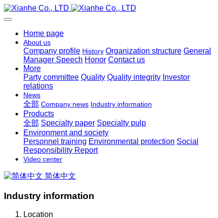
Home page
About us
Company profile
Organization structure
General
History
Manager Speech
Honor
Contact us
More
Party committee
Quality
Quality integrity
Investor
relations
News
全部
Company news
Industry information
Products
全部
Specialty paper
Specialty pulp
Environment and society
Personnel training
Environmental protection
Social
Responsibility Report
Video center
简体中文
Industry information
Location