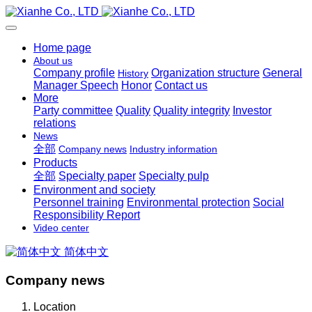
Home page
About us
Company profile
Organization structure
General
History
Manager Speech
Honor
Contact us
More
Party committee
Quality
Quality integrity
Investor
relations
News
全部
Company news
Industry information
Products
全部
Specialty paper
Specialty pulp
Environment and society
Personnel training
Environmental protection
Social
Responsibility Report
Video center
简体中文
Company news
Location