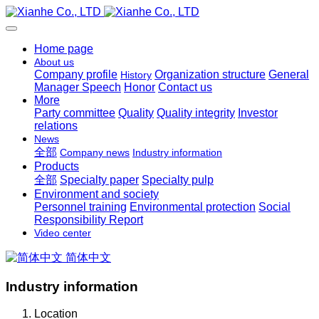
Home page
About us
Company profile
Organization structure
General
History
Manager Speech
Honor
Contact us
More
Party committee
Quality
Quality integrity
Investor
relations
News
全部
Company news
Industry information
Products
全部
Specialty paper
Specialty pulp
Environment and society
Personnel training
Environmental protection
Social
Responsibility Report
Video center
简体中文
Industry information
Location