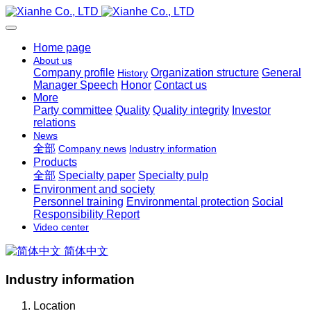
Home page
About us
Company profile
Organization structure
General
History
Manager Speech
Honor
Contact us
More
Party committee
Quality
Quality integrity
Investor
relations
News
全部
Company news
Industry information
Products
全部
Specialty paper
Specialty pulp
Environment and society
Personnel training
Environmental protection
Social
Responsibility Report
Video center
简体中文
Industry information
Location