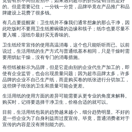
觉会有所不同但差别不；如果遇到超市的折扣促销当然是好
的。但是需要记住，一分钱一分货，品牌毕竟在产品推广和品
牌建设上花费了很多钱。
有几点要提醒家：卫生纸并不像我们通常想象的那么干净，因
此吃饭时不要用卫生纸擦碗碟的边缘和筷子；纸巾也要尽量不
要入嘴，湿纸巾最好买无香味的。
卫生纸经常宣传的使用高温消毒，这个也只能听听而已。以前
说过，生活用纸的生产方式与普通纸基本相同，只是干燥时需
要用烘缸干燥，没有专门的消毒措施。
有些纸被标示为品牌，但是它是由别的企业代生产加工的，即
使有企业监管，也会出现质量问题；因为超市品牌太多，许多
品牌的企业不自己生产纸，而是购买卷的纸张进行分切加工，
这些牌子纸张的卫生和质量可能会更差。
生活用纸的使用方面的差异可能需要从更专业的角度来解释。
购买时，记得要选择干净卫生，价格合适的就可以。
目前，生活用纸包装的趋势越来越小，细分趋势明显。不好的
是一些企业为了自身利益而过度宣传。毕竟，普通消费者对于
宣传的内容是没有辨别能力的。