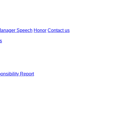
Manager Speech
Honor
Contact us
ns
onsibility Report