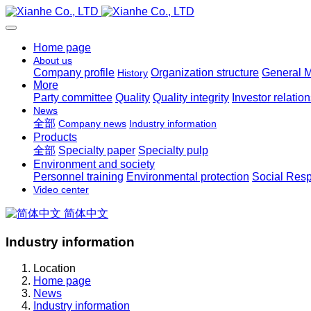
Home page
About us
Company profile
Organization structure
General 
History
More
Party committee
Quality
Quality integrity
Investor relatio
News
全部
Company news
Industry information
Products
全部
Specialty paper
Specialty pulp
Environment and society
Personnel training
Environmental protection
Social Resp
Video center
简体中文
Industry information
Location
Home page
News
Industry information