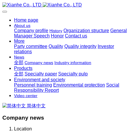
Home page
About us
Company profile
Organization structure
General
History
Manager Speech
Honor
Contact us
More
Party committee
Quality
Quality integrity
Investor
relations
News
全部
Company news
Industry information
Products
全部
Specialty paper
Specialty pulp
Environment and society
Personnel training
Environmental protection
Social
Responsibility Report
Video center
简体中文
Company news
Location