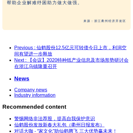
帮助企业解难纾困助力做大做强。
来源：浙江衢州经济开发区
Previous
: 仙鹤股份12.5亿元可转债今日上市，利润空
间有望进一步释放
Next
: 【会议】2020特种纸产业信息及市场形势研讨会
在浙江乌镇隆重召开
News
Company news
Industry information
Recommended content
警惕网络非法荐股，提高自我保护意识
仙鹤股份发放新春大礼包（衢州日报发布）
对话大咖 - “家文化”助仙鹤腾飞 三大优势赢未来！