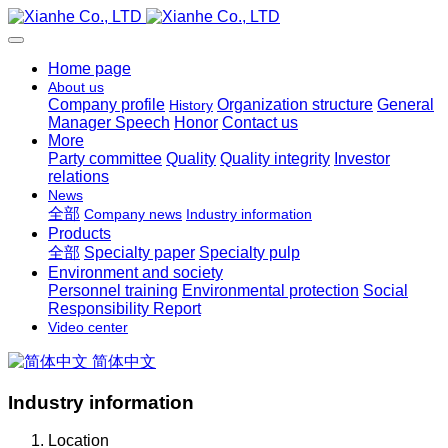
Home page
About us
Company profile
Organization structure
General
History
Manager Speech
Honor
Contact us
More
Party committee
Quality
Quality integrity
Investor
relations
News
全部
Company news
Industry information
Products
全部
Specialty paper
Specialty pulp
Environment and society
Personnel training
Environmental protection
Social
Responsibility Report
Video center
简体中文
Industry information
Location