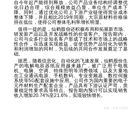
自今年起产能得到释放，公司产品业务结构经调整优
化日趋合理，综合规模效益凸显，单位生产成本下
降。同时，通过优化公司上下游产业链使得营业成本
整体下降，并且相比2019年同期，大宗原材料价格保
持在低位，使得公司整体毛利率增长明显。
值得一提的是，仙鹤股份还积极布局和拓展新市场、
研发新产品以及开发战略性的价值客户。报告期内，
公司与众多行业知名客户形成了技术和市场上的战略
性合作，在迅速实现效益，促使优势产品转化为销售
和利润增加的同时，为后续的共同合作发展奠定了基
础。
据悉，随着信息化、自动化的飞速发展，仙鹤股份生
产的电解电容器纸应用越来越广，被广泛用于电视
机、电脑、空调、特殊照明等消费领域，以及大量地
在工业通讯电源、手机数码、专业变频器、数控伺服
系统等5G配套设施中应用。公司作为国内重要的电子
元件材料生产配套企业，产品具有下游认证严苛，质
量稳定性要求高等特点。报告期内预计可以实现销售
收入增加20.74%至21.6%，实现较快增长。
来源：证券日报网