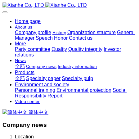
Home page
About us
Company profile
Organization structure
General
History
Manager Speech
Honor
Contact us
More
Party committee
Quality
Quality integrity
Investor
relations
News
全部
Company news
Industry information
Products
全部
Specialty paper
Specialty pulp
Environment and society
Personnel training
Environmental protection
Social
Responsibility Report
Video center
简体中文
Company news
Location