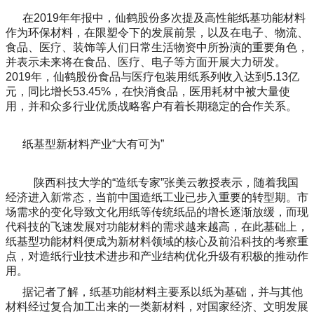
在2019年年报中，仙鹤股份多次提及高性能纸基功能材料
作为环保材料，在限塑令下的发展前景，以及在电子、物流、
食品、医疗、装饰等人们日常生活物资中所扮演的重要角色，
并表示未来将在食品、医疗、电子等方面开展大力研发。
2019年，仙鹤股份食品与医疗包装用纸系列收入达到5.13亿
元，同比增长53.45%，在快消食品，医用耗材中被大量使
用，并和众多行业优质战略客户有着长期稳定的合作关系。
纸基型新材料产业“大有可为”
陕西科技大学的“造纸专家”张美云教授表示，随着我国
经济进入新常态，当前中国造纸工业已步入重要的转型期。市
场需求的变化导致文化用纸等传统纸品的增长逐渐放缓，而现
代科技的飞速发展对功能材料的需求越来越高，在此基础上，
纸基型功能材料便成为新材料领域的核心及前沿科技的考察重
点，对造纸行业技术进步和产业结构优化升级有积极的推动作
用。
据记者了解，纸基功能材料主要系以纸为基础，并与其他
材料经过复合加工出来的一类新材料，对国家经济、文明发展