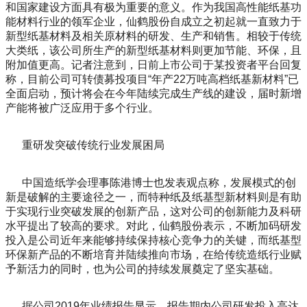
和国家建设方面具有极为重要的意义。作为我国高性能纸基功
能材料行业的领军企业，仙鹤股份自成立之初起就一直致力于
新型纸基材料及相关原材料的研发、生产和销售。相较于传统
大类纸，该公司所生产的新型纸基材料则更加节能、环保，且
附加值更高。记者注意到，日前上市公司于某投资者平台回复
称，目前公司可转债募投项目“年产22万吨高档纸基新材料”已
全面启动，预计将会在今年陆续完成生产线的建设，届时新增
产能将被广泛应用于多个行业。
重研发突破传统行业发展困局
中国造纸学会理事陈港博士也发表观点称，发展模式的创
新是破解的主要途径之一，而特种纸及纸基型新材料则是有助
于实现行业突破发展的创新产品，这对公司的创新能力及科研
水平提出了较高的要求。对此，仙鹤股份表示，不断加码研发
投入是公司近年来能够持续保持核心竞争力的关键，而纸基型
环保新产品的不断培育并陆续推向市场，在给传统造纸行业赋
予新活力的同时，也为公司的持续发展奠定了坚实基础。
据公司2019年业绩报告显示，报告期内公司研发投入高达