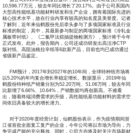
10,596.77万元，较去年同比增长了20.17%。由于公司系国内
大型高性能纸基功能材料研发和生产企业，拥有着国际先进的
核心技术水平，故在行业内享有较高的知名度及美誉度。记者
了解到，近年来仙鹤股份先后牵头参与了多项国家标准及行业
标准的制定，其中，其最新参与制定的两项国家标准《冷轧金
属板带衬纸》、《二氯甲法烷抽提物检测方》，预计将于今年
正式发布。此外，报告期内，公司还成功研发出高洁净CTP
版衬纸、高阻油格拉辛纸等6款新产品，目前也均已成功通过
省级新产品鉴定。
FMI预计，2017年到2027年的10年间，全球特种纸市场将
以5.20%的年均复合增长率稳定增长。数据显示，2019年仙
鹤股份特种纸产销量分别为52.20万吨、51.06万吨，较去年同
比新增了6.66%、10.64%，产销数据均再创新高。不难看
出，随着终端消费需求的升级，高性能纸基功能材料的需求空
间依旧具备较大的增长潜力。
对于2020年度经营计划，仙鹤股份表示，作为疫情期间浙
江省首批全面复工复产的企业，今年公司将以市场为导向，力
争完成产能的充分释放。同时，公司方亦将及时关注市场新材