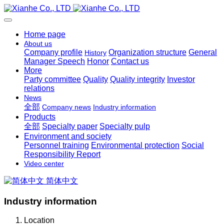
Home page
About us
Company profile
Organization structure
General
History
Manager Speech
Honor
Contact us
More
Party committee
Quality
Quality integrity
Investor
relations
News
全部
Company news
Industry information
Products
全部
Specialty paper
Specialty pulp
Environment and society
Personnel training
Environmental protection
Social
Responsibility Report
Video center
简体中文
Industry information
Location