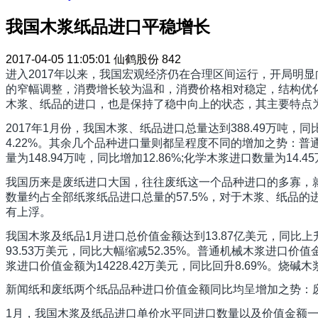
我国木浆纸品进口平稳增长
2017-04-05 11:05:01
仙鹤股份
842
进入2017年以来，我国宏观经济仍在合理区间运行，开局明
的窄幅调整，消费增长较为温和，消费价格相对稳定，结构优
木浆、纸品的进口，也是保持了稳中向上的状态，其主要特点为
2017年1月份，我国木浆、纸品进口总量达到388.49万吨，同比
4.22%。其余几个品种进口量则都呈程度不同的增加之势：普通机械
量为148.94万吨，同比增加12.86%;化学木浆进口数量为14
我国历来是废纸进口大国，往往废纸这一个品种进口的多寡，就
数量约占全部纸浆纸品进口总量的57.5%，对于木浆、纸品
有上浮。
我国木浆及纸品1月进口总价值金额达到13.87亿美元，同比
93.53万美元，同比大幅缩减52.35%。普通机械木浆进口价值
浆进口价值金额为14228.42万美元，同比回升8.69%。烧碱
新闻纸和废纸两个纸品品种进口价值金额同比均呈增加之势：废纸进口
1月，我国木浆及纸品进口单价水平同进口数量以及价值金额一