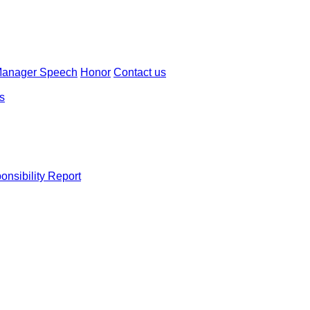
Manager Speech
Honor
Contact us
ns
onsibility Report