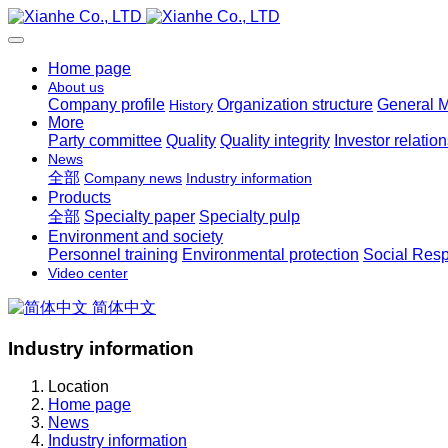
Home page
About us
Company profile
Organization structure
General 
History
More
Party committee
Quality
Quality integrity
Investor relatio
News
全部
Company news
Industry information
Products
全部
Specialty paper
Specialty pulp
Environment and society
Personnel training
Environmental protection
Social Resp
Video center
简体中文
Industry information
Location
Home page
News
Industry information