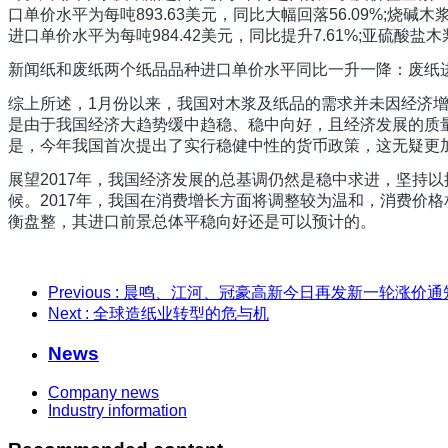
口单价水平为每吨893.63美元，同比大幅回落56.09%;烧碱木
进口单价水平为每吨984.42美元，同比提升7.61%;亚硫酸盐木
新闻纸和废纸两个纸品品种进口单价水平同比一升一降：废纸进口单价
综上所述，1月份以来，我国对木浆及纸品的需求并未因经济
是由于我国经济大趋势缓中趋稳、稳中向好，且经济发展的质
是，今年我国首次提出了实行稳健中性的货币政策，这无疑更
展望2017年，我国经济发展的总基调仍然是稳中求进，坚持
候。2017年，我国在消费增长方面将调整较为温和，消费价
衡盘整，其进口前景总体平稳向好还是可以预计的。
Previous
: 晨鸣、江河、冠豪高新今日再发新一轮涨价通
Next
: 全球造纸业转型的危与机
News
Company news
Industry information