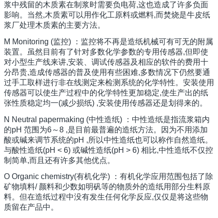
浆中残留的木质素在制浆时需要负电荷,这也造成了许多负面
影响。当然,木质素可以用作化工原料或燃料,而焚烧是牛皮纸
浆厂处理木质素的主要方法。
M Monitoring (监控) ：监控将不再是造纸机械可有可无的附属
装置。虽然目前有了针对多数化学参数的专用传感器,但即使
对小型生产线来讲,安装、调试传感器及相应的软件的费用十
分昂贵,造成传感器的普及使用有些困难,多数情况下仍然要通
过手工取样进行非在线测定来检测系统的化学特性。安装使用
传感器可以使生产过程中的化学特性更加稳定,使生产出的纸
张性质稳定均一(减少损纸) ,安装使用传感器还是划得来的。
N Neutral papermaking (中性造纸) ：中性造纸是指流浆箱内
的pH 范围为6～8 ,是目前最普遍的造纸方法。因为不用添加
酸或碱来调节系统的pH ,所以中性造纸也可以称作自然造纸。
与酸性造纸(pH < 6) 或碱性造纸(pH > 6) 相比,中性造纸不仅控
制简单,而且还有许多其他优点。
O Organic chemistry(有机化学) ：有机化学应用范围包括了除
矿物填料/ 颜料和少数如明矾等的物质外的造纸用部分生料原
料。但在造纸过程中没有发生任何化学反应,仅仅是将这些物
质留在产品中。