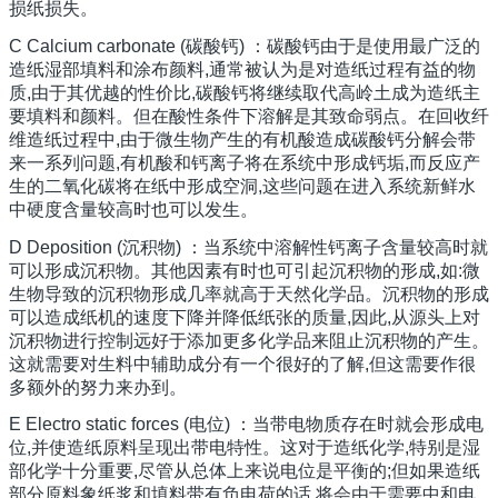
损纸损失。
C Calcium carbonate (碳酸钙) ：碳酸钙由于是使用最广泛的
造纸湿部填料和涂布颜料,通常被认为是对造纸过程有益的物
质,由于其优越的性价比,碳酸钙将继续取代高岭土成为造纸主
要填料和颜料。但在酸性条件下溶解是其致命弱点。在回收纤
维造纸过程中,由于微生物产生的有机酸造成碳酸钙分解会带
来一系列问题,有机酸和钙离子将在系统中形成钙垢,而反应产
生的二氧化碳将在纸中形成空洞,这些问题在进入系统新鲜水
中硬度含量较高时也可以发生。
D Deposition (沉积物) ：当系统中溶解性钙离子含量较高时就
可以形成沉积物。其他因素有时也可引起沉积物的形成,如:微
生物导致的沉积物形成几率就高于天然化学品。沉积物的形成
可以造成纸机的速度下降并降低纸张的质量,因此,从源头上对
沉积物进行控制远好于添加更多化学品来阻止沉积物的产生。
这就需要对生料中辅助成分有一个很好的了解,但这需要作很
多额外的努力来办到。
E Electro static forces (电位) ：当带电物质存在时就会形成电
位,并使造纸原料呈现出带电特性。这对于造纸化学,特别是湿
部化学十分重要,尽管从总体上来说电位是平衡的;但如果造纸
部分原料象纸浆和填料带有负电荷的话,将会由于需要中和电