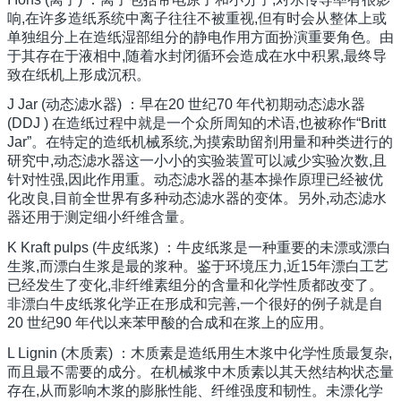
响,在许多造纸系统中离子往往不被重视,但有时会从整体上或
单独组分上在造纸湿部组分的静电作用方面扮演重要角色。由
于其存在于液相中,随着水封闭循环会造成在水中积累,最终导
致在纸机上形成沉积。
J Jar (动态滤水器) ：早在20 世纪70 年代初期动态滤水器
(DDJ ) 在造纸过程中就是一个众所周知的术语,也被称作“Britt
Jar”。在特定的造纸机械系统,为摸索助留剂用量和种类进行的
研究中,动态滤水器这一小小的实验装置可以减少实验次数,且
针对性强,因此作用重。动态滤水器的基本操作原理已经被优
化改良,目前全世界有多种动态滤水器的变体。另外,动态滤水
器还用于测定细小纤维含量。
K Kraft pulps (牛皮纸浆) ：牛皮纸浆是一种重要的未漂或漂白
生浆,而漂白生浆是最的浆种。鉴于环境压力,近15年漂白工艺
已经发生了变化,非纤维素组分的含量和化学性质都改变了。
非漂白牛皮纸浆化学正在形成和完善,一个很好的例子就是自
20 世纪90 年代以来苯甲酸的合成和在浆上的应用。
L Lignin (木质素) ：木质素是造纸用生木浆中化学性质最复杂,
而且最不需要的成分。在机械浆中木质素以其天然结构状态量
存在,从而影响木浆的膨胀性能、纤维强度和韧性。未漂化学