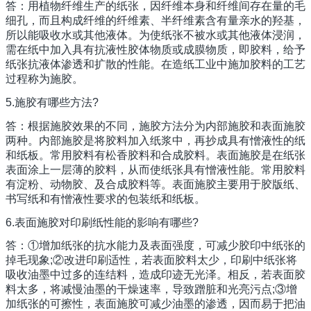
答：用植物纤维生产的纸张，因纤维本身和纤维间存在量的毛
细孔，而且构成纤维的纤维素、半纤维素含有量亲水的羟基，
所以能吸收水或其他液体。为使纸张不被水或其他液体浸润，
需在纸中加入具有抗液性胶体物质或成膜物质，即胶料，给予
纸张抗液体渗透和扩散的性能。在造纸工业中施加胶料的工艺
过程称为施胶。
5.施胶有哪些方法?
答：根据施胶效果的不同，施胶方法分为内部施胶和表面施胶
两种。内部施胶是将胶料加入纸浆中，再抄成具有憎液性的纸
和纸板。常用胶料有松香胶料和合成胶料。表面施胶是在纸张
表面涂上一层薄的胶料，从而使纸张具有憎液性能。常用胶料
有淀粉、动物胶、及合成胶料等。表面施胶主要用于胶版纸、
书写纸和有憎液性要求的包装纸和纸板。
6.表面施胶对印刷纸性能的影响有哪些?
答：①增加纸张的抗水能力及表面强度，可减少胶印中纸张的
掉毛现象;②改进印刷适性，若表面胶料太少，印刷中纸张将
吸收油墨中过多的连结料，造成印迹无光泽。相反，若表面胶
料太多，将减慢油墨的干燥速率，导致蹭脏和光亮污点;③增
加纸张的可擦性，表面施胶可减少油墨的渗透，因而易于把油