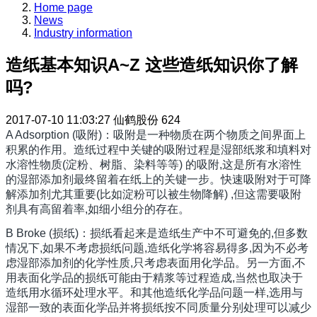
Home page
News
Industry information
造纸基本知识A~Z 这些造纸知识你了解
吗?
2017-07-10 11:03:27
仙鹤股份
624
A Adsorption (吸附)：吸附是一种物质在两个物质之间界面上
积累的作用。造纸过程中关键的吸附过程是湿部纸浆和填料对
水溶性物质(淀粉、树脂、染料等等) 的吸附,这是所有水溶性
的湿部添加剂最终留着在纸上的关键一步。快速吸附对于可降
解添加剂尤其重要(比如淀粉可以被生物降解) ,但这需要吸附
剂具有高留着率,如细小组分的存在。
B Broke (损纸)：损纸看起来是造纸生产中不可避免的,但多数
情况下,如果不考虑损纸问题,造纸化学将容易得多,因为不必考
虑湿部添加剂的化学性质,只考虑表面用化学品。另一方面,不
用表面化学品的损纸可能由于精浆等过程造成,当然也取决于
造纸用水循环处理水平。和其他造纸化学品问题一样,选用与
湿部一致的表面化学品并将损纸按不同质量分别处理可以减少