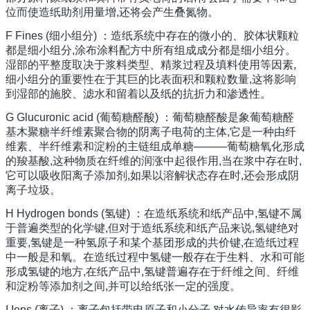
位而使造纸助剂用量增,还将会产生叠氮物。
F Fines (细小组分) ：造纸系统中存在的微小的、胶体状颗粒
都是细小组分,涂布涂料配方中所有组成成分都是细小组分。
湿部的平整度取决于浆料类型、精浆过程及填料使用等因素,
细小组分的重要性在于其巨的比表面积和颗粒数量,这将影响
到湿部的施胶、滤水和留着以及纸的抗折力和渗透性。
G Glucuronic acid (葡萄糖醛酸) ：葡萄糖醛酸是象葡萄糖醛
基木聚糖半纤维素聚合物的阴离子电荷的主体,它是一种由纤
维素、半纤维素和淀粉的主链组成单糖———葡萄糖氧化形成
的羧基酸,这种物质在纤维的润涨中起很作用,当在浆中存在时,
它可以吸收阳离子添加剂,如果以溶解状态存在时,还会形成阴
离子垃圾。
H Hydrogen bonds (氢键) ：在造纸系统和纸产品中,氢键不属
于普遍类型的化学键,但对于造纸系统和纸产品来说,氢键绝对
重要,氢键是一种氢原子和某个基团形成的共价键,在造纸过程
中一般是和氧。在造纸过程中氢键一般存在于生料、水和可能
形成氢键的地方,在纸产品中,氢键普遍存在于纤维之间、纤维
和淀粉等添加剂之间,并可以给纸张一定的强度。
I Ions (离子) ：离子包括带电原子和小分子,对水传导率有很影