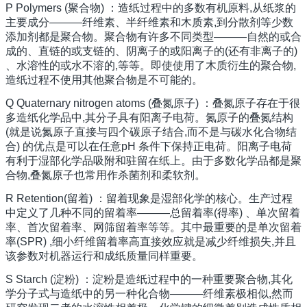
P Polymers (聚合物) ：造纸过程中的多数有机原料,从纸浆的
主要成分———纤维素、半纤维素和木质素,到分散剂等少数
添加剂都是聚合物。聚合物有许多不同类型———自然的或合
成的、直链的或支链的、阴离子的或阳离子的(还有非离子的)
、水溶性的或水不溶的,等等。即使使用了木质衍生的聚合物,
造纸过程不使用其他聚合物是不可能的。
Q Quaternary nitrogen atoms (叠氮原子) ：叠氮原子存在于很
多造纸化学品中,其分子具有阳离子电荷。氮原子的叠氮结构
(就是说氮原子直接与四个碳原子结合,而不是与碳水化合物结
合) 的优点是可以在任意pH 条件下保持正电荷。阳离子电荷
有利于湿部化学品吸附和驻留在纸上。由于多数化学品都是聚
合物,叠氮原子也常用作杀菌剂和柔软剂。
R Retention(留着) ：留着现象是湿部化学的核心。生产过程
中定义了几种不同的留着率———总留着率(得率) 、单次留着
率、首次留着率、网筛留着率等等。其中最重要的是单次留着
率(SPR) ,细小纤维留着率高直接效应就是减少纤维损失,并且
该参数对机器运行和成纸质量同样重要。
S Starch (淀粉) ：淀粉是造纸过程中的一种重要聚合物,其化
学分子式与造纸中的另一种化合物———纤维素极相似,然而