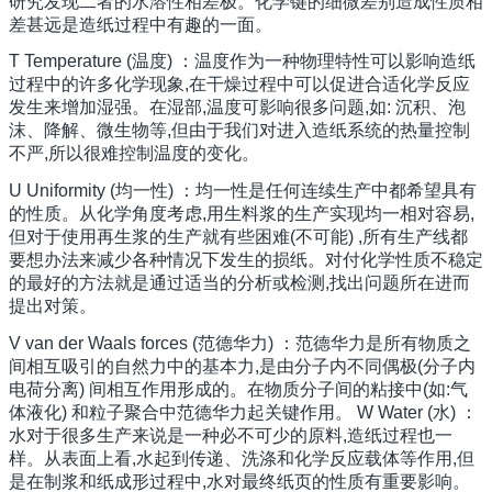
研究发现二者的水溶性相差极。化学键的细微差别造成性质相
差甚远是造纸过程中有趣的一面。
T Temperature (温度) ：温度作为一种物理特性可以影响造纸
过程中的许多化学现象,在干燥过程中可以促进合适化学反应
发生来增加湿强。在湿部,温度可影响很多问题,如: 沉积、泡
沫、降解、微生物等,但由于我们对进入造纸系统的热量控制
不严,所以很难控制温度的变化。
U Uniformity (均一性) ：均一性是任何连续生产中都希望具有
的性质。从化学角度考虑,用生料浆的生产实现均一相对容易,
但对于使用再生浆的生产就有些困难(不可能) ,所有生产线都
要想办法来减少各种情况下发生的损纸。对付化学性质不稳定
的最好的方法就是通过适当的分析或检测,找出问题所在进而
提出对策。
V van der Waals forces (范德华力) ：范德华力是所有物质之
间相互吸引的自然力中的基本力,是由分子内不同偶极(分子内
电荷分离) 间相互作用形成的。在物质分子间的粘接中(如:气
体液化) 和粒子聚合中范德华力起关键作用。 W Water (水) ：
水对于很多生产来说是一种必不可少的原料,造纸过程也一
样。从表面上看,水起到传递、洗涤和化学反应载体等作用,但
是在制浆和纸成形过程中,水对最终纸页的性质有重要影响。