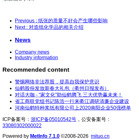
Previous
: 纸张的质量不好会产生哪些影响
Next
: 对造纸化学品的相关介绍
News
Company news
Industry information
Recommended content
警惕网络非法荐股，提高自我保护意识
仙鹤股份发放新春大礼包（衢州日报发布）
对话大咖 - “家文化”助仙鹤腾飞 三大优势赢未来！
省工商联党组书记陈浩一行来衢江调研清廉企业建设
河南仙鹤特种浆纸有限公司上2020南阳企业50强榜单
ICP备案号：
浙ICP备05010542号
，公安备案号：
33080302000022
Powered by
MetInfo 7.1.0
©2008-2026
mituo.cn