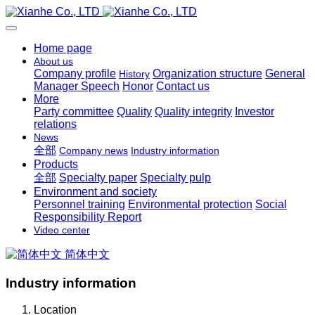
Home page
About us
Company profile
Organization structure
General
History
Manager Speech
Honor
Contact us
More
Party committee
Quality
Quality integrity
Investor
relations
News
全部
Company news
Industry information
Products
全部
Specialty paper
Specialty pulp
Environment and society
Personnel training
Environmental protection
Social
Responsibility Report
Video center
简体中文
Industry information
Location