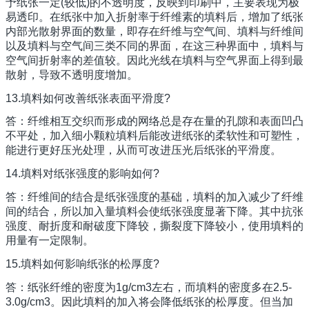
予纸张一定(较低)的不透明度，反映到印刷中，主要表现为极
易透印。在纸张中加入折射率于纤维素的填料后，增加了纸张
内部光散射界面的数量，即存在纤维与空气间、填料与纤维间
以及填料与空气间三类不同的界面，在这三种界面中，填料与
空气间折射率的差值较。因此光线在填料与空气界面上得到最
散射，导致不透明度增加。
13.填料如何改善纸张表面平滑度?
答：纤维相互交织而形成的网络总是存在量的孔隙和表面凹凸
不平处，加入细小颗粒填料后能改进纸张的柔软性和可塑性，
能进行更好压光处理，从而可改进压光后纸张的平滑度。
14.填料对纸张强度的影响如何?
答：纤维间的结合是纸张强度的基础，填料的加入减少了纤维
间的结合，所以加入量填料会使纸张强度显著下降。其中抗张
强度、耐折度和耐破度下降较，撕裂度下降较小，使用填料的
用量有一定限制。
15.填料如何影响纸张的松厚度?
答：纸张纤维的密度为1g/cm3左右，而填料的密度多在2.5-
3.0g/cm3。因此填料的加入将会降低纸张的松厚度。但当加