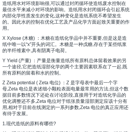
造纸用水对环境影响很,可以通过封闭循环使造纸废水控制在
最佳水平来减小对环境的影响。造纸用水封闭循环会引起系统
内部化学性质发生的变化,这种变化是造纸系统不希望发生
的。因此水的控制在优化工艺及产品化学方面起致关重要的作
用。
X Xylose (木糖) ：木糖在造纸化学品中并不重要,但是这是造
纸中唯一以“x”开头的词汇。木糖是一种戊糖,存在于某些纸浆
的半纤维素中,具有阴离子电荷。
Y Yield (产量) ：产量是衡量造纸所有原料总体留着效果的另
一个途径,它把造纸湿部化学的两个主要因素联系在了一起,既
所有原料的留着和水的控制。
Z Zeta potential ( Zeta 电位) ：Z 是字母表中最后一个字
母,Zeta 电位是表述细小颗粒表面电量最常用的方法,但这个数
据目前多数情况下还处在讨论阶段,直接用于对造纸化学品的
优化调整还不多,Zeta 电位对于纸张质量湿部测定应该十分有
用,相对于目前在线测定的一系列参数,Zeta 电位的真正应用还
有待于发展。
1.现代造纸的原料有哪些?