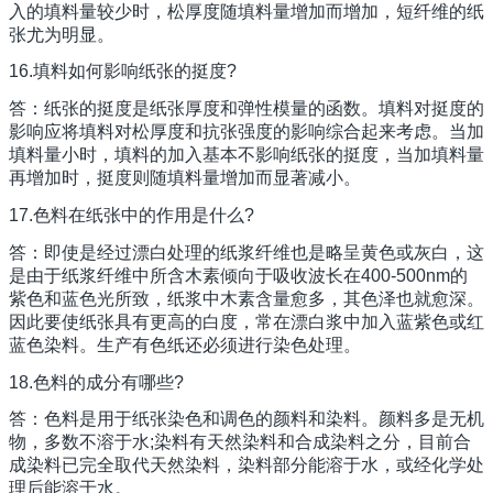
入的填料量较少时，松厚度随填料量增加而增加，短纤维的纸
张尤为明显。
16.填料如何影响纸张的挺度?
答：纸张的挺度是纸张厚度和弹性模量的函数。填料对挺度的
影响应将填料对松厚度和抗张强度的影响综合起来考虑。当加
填料量小时，填料的加入基本不影响纸张的挺度，当加填料量
再增加时，挺度则随填料量增加而显著减小。
17.色料在纸张中的作用是什么?
答：即使是经过漂白处理的纸浆纤维也是略呈黄色或灰白，这
是由于纸浆纤维中所含木素倾向于吸收波长在400-500nm的
紫色和蓝色光所致，纸浆中木素含量愈多，其色泽也就愈深。
因此要使纸张具有更高的白度，常在漂白浆中加入蓝紫色或红
蓝色染料。生产有色纸还必须进行染色处理。
18.色料的成分有哪些?
答：色料是用于纸张染色和调色的颜料和染料。颜料多是无机
物，多数不溶于水;染料有天然染料和合成染料之分，目前合
成染料已完全取代天然染料，染料部分能溶于水，或经化学处
理后能溶于水。