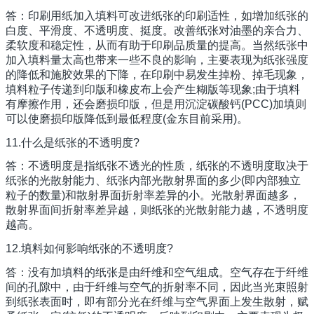
答：印刷用纸加入填料可改进纸张的印刷适性，如增加纸张的
白度、平滑度、不透明度、挺度。改善纸张对油墨的亲合力、
柔软度和稳定性，从而有助于印刷品质量的提高。当然纸张中
加入填料量太高也带来一些不良的影响，主要表现为纸张强度
的降低和施胶效果的下降，在印刷中易发生掉粉、掉毛现象，
填料粒子传递到印版和橡皮布上会产生糊版等现象;由于填料
有摩擦作用，还会磨损印版，但是用沉淀碳酸钙(PCC)加填则
可以使磨损印版降低到最低程度(金东目前采用)。
11.什么是纸张的不透明度?
答：不透明度是指纸张不透光的性质，纸张的不透明度取决于
纸张的光散射能力、纸张内部光散射界面的多少(即内部独立
粒子的数量)和散射界面折射率差异的小。光散射界面越多，
散射界面间折射率差异越，则纸张的光散射能力越，不透明度
越高。
12.填料如何影响纸张的不透明度?
答：没有加填料的纸张是由纤维和空气组成。空气存在于纤维
间的孔隙中，由于纤维与空气的折射率不同，因此当光束照射
到纸张表面时，即有部分光在纤维与空气界面上发生散射，赋