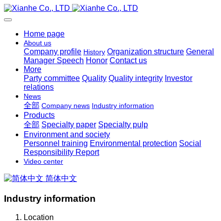
Home page
About us
Company profile
Organization structure
General
History
Manager Speech
Honor
Contact us
More
Party committee
Quality
Quality integrity
Investor
relations
News
全部
Company news
Industry information
Products
全部
Specialty paper
Specialty pulp
Environment and society
Personnel training
Environmental protection
Social
Responsibility Report
Video center
简体中文
Industry information
Location