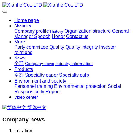
Home page
About us
Company profile
Organization structure
General
History
Manager Speech
Honor
Contact us
More
Party committee
Quality
Quality integrity
Investor
relations
News
全部
Company news
Industry information
Products
全部
Specialty paper
Specialty pulp
Environment and society
Personnel training
Environmental protection
Social
Responsibility Report
Video center
简体中文
Company news
Location