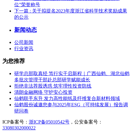
位”荣誉称号
下一篇
: 关于拟提名2023年度浙江省科学技术奖励成果
的公示
新闻动态
公司新闻
行业资讯
为您推荐
研学总部取真经 笃行实干启新程｜广西仙鹤、湖北仙鹤
多批次管理干部赴总部研学赋能成长
拒绝非法荐股诱惑 筑牢理性投资防线
清朗金融网络 守护安心投资
仙鹤联手东升 发力高性能纸及纤维复合新材料领域
仙鹤股份诚邀您参与2025年ESG（可持续发展）报告调
研问卷
ICP备案号：
浙ICP备05010542号
，公安备案号：
33080302000022