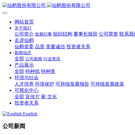
网站首页
关于我们
公司简介
组织结构
董事长致辞
公司荣誉
联系我
发展纪事
走进仙鹤
仙鹤党委
品质
质量诚信
投资者关系
新闻动态
全部
公司新闻
行业资讯
产品展示
全部
特种纸
特种浆
环境与社会
人才培养
环境保护
可持续发展报告
可持续发展政策
可视化中心
全部
宣传片
家·文化
投资者关系
English
公司新闻