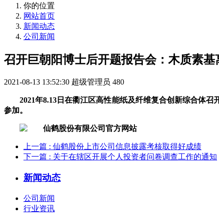
你的位置
网站首页
新闻动态
公司新闻
召开巨朝阳博士后开题报告会：木质素基
2021-08-13 13:52:30
超级管理员
480
2021年8.13日在衢江区高性能纸及纤维复合创新综
参加。
上一篇
: 仙鹤股份上市公司信息披露考核取得好成绩
下一篇
: 关于在辖区开展个人投资者问卷调查工作的通知
新闻动态
公司新闻
行业资讯