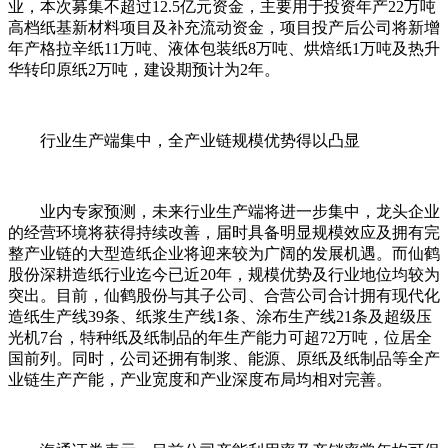
业，本次募集不超过12.5亿元资金，主要用于投资年产22万吨
高档纸基新材料项目及补充流动资金，项目投产后公司将新增
年产格拉辛纸11万吨、液体包装纸8万吨、烘焙纸1万吨及热升
华转印原纸2万吨，建设期预计为2年。
行业生产端集中，全产业链规模优势得以凸显
业内专家预测，未来行业生产端将进一步集中，龙头企业
的经营环境将获得持续改善，届时具备明显规模效应及拥有完
整产业链的大型造纸企业将迎来较为广阔的发展机遇。而仙鹤
股份深耕造纸行业迄今已近20年，规模优势及行业地位均较为
突出。目前，仙鹤股份与其子公司、合营公司合计拥有现代化
造纸生产线39条、纸浆生产线1条、涂布生产线21条及超级压
光机7台，特种纸及纸制品的年生产能力可超72万吨，位居全
国前列。同时，公司还拥有制浆、能源、原纸及纸制品等全产
业链生产产能，产业宽度和产业深度布局均相对完善。