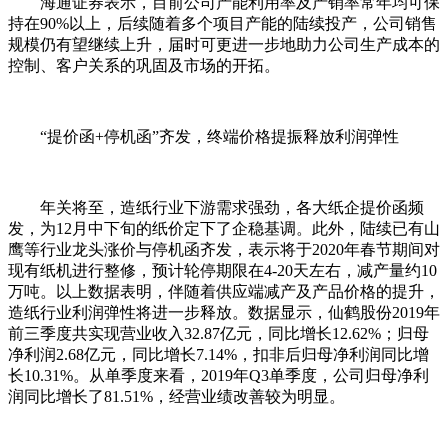
海通证券表示，目前公司产能利用率及产销率常年均可保
持在90%以上，后续随着多个项目产能的陆续投产，公司销售
规模仍有望继续上升，届时可更进一步地助力公司生产成本的
控制、客户关系的巩固及市场的开拓。
“提价函+停机函”齐发，终端价格提振释放利润弹性
年关将至，造纸行业下游需求强劲，各大纸企提价函频
发，为12月中下旬的纸价定下了企稳基调。此外，陆续已有山
鹰等行业龙头涨价与停机函齐发，表示将于2020年春节期间对
现有纸机进行整修，预计轮停期限在4-20天左右，减产量约10
万吨。以上数据表明，伴随着供应端减产及产品价格的提升，
造纸行业利润弹性将进一步释放。数据显示，仙鹤股份2019年
前三季度共实现营业收入32.87亿元，同比增长12.62%；归母
净利润2.68亿元，同比增长7.14%，扣非后归母净利润同比增
长10.31%。从单季度来看，2019年Q3单季度，公司归母净利
润同比增长了81.51%，经营业绩改善较为明显。