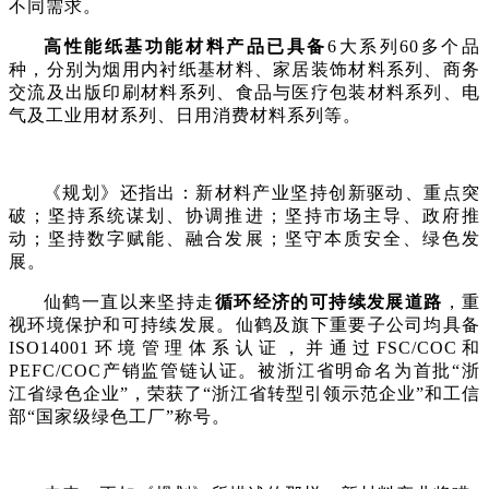
不同需求。
高性能纸基功能材料产品已具备
6大系列60多个品
种，分别为烟用内衬纸基材料、家居装饰材料系列、商务
交流及出版印刷材料系列、食品与医疗包装材料系列、电
气及工业用材系列、日用消费材料系列等。
《规划》还指出：新材料产业坚持创新驱动、重点突
破；坚持系统谋划、协调推进；坚持市场主导、政府推
动；坚持数字赋能、融合发展；
坚守本质安全、绿色发
展
。
仙鹤一直以来坚持走
循环经济的可持续发展道路
，重
视环境保护和可持续发展。仙鹤及旗下重要子公司均具备
ISO14001
环境管理体系认证，并通过
FSC/COC
和
PEFC/COC
产销监管链认证。被浙江省明命名为首批
“
浙
江省绿色企业
”
，荣获了
“
浙江省转型引领示范企业
”
和工信
部
“
国家级绿色工厂
”
称号。