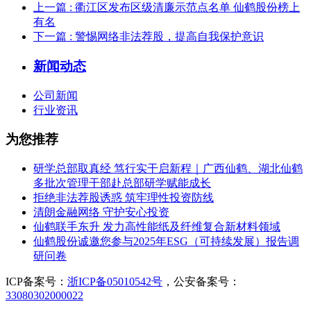
上一篇
: 衢江区发布区级清廉示范点名单 仙鹤股份榜上
有名
下一篇
: 警惕网络非法荐股，提高自我保护意识
新闻动态
公司新闻
行业资讯
为您推荐
研学总部取真经 笃行实干启新程｜广西仙鹤、湖北仙鹤
多批次管理干部赴总部研学赋能成长
拒绝非法荐股诱惑 筑牢理性投资防线
清朗金融网络 守护安心投资
仙鹤联手东升 发力高性能纸及纤维复合新材料领域
仙鹤股份诚邀您参与2025年ESG（可持续发展）报告调
研问卷
ICP备案号：
浙ICP备05010542号
，公安备案号：
33080302000022