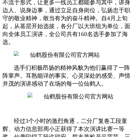
不流于形式，让更多一线员工都能参与其中，讲身
边人、说身边事，通过立足自身岗位，弘扬忠于职
守的敬业精神，敢当有为的奋斗精神。自
4
月上旬
起，从基层开始选拔，各分厂以大班组为单位，面
向全体员工演讲，全公司共有
160
名选手参加了海
选。
选手们积极昂扬的精神风貌为他们赢得了一阵
阵掌声。耳熟能详的事实、心灵深处的感受、声情
并茂的演讲感动了在场的每一位仙鹤人。
经过
3
个小时的激烈角逐，二分厂复卷工段童
辉、动力信息部周小正获得了本次演讲比赛一等
奖，仙鹿印切工段许瑞安、哲丰质检员吕芸芸、三