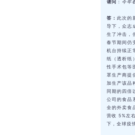
请问
：
今年
答：
此次的
导下，众志
生了冲击，
春节期间仍
机台持续正
纸（透析纸
性手术包等
罩生产商提
加生产该品
同期的四倍
公司的食品
全的外卖食
营收 5%
下，全球疫