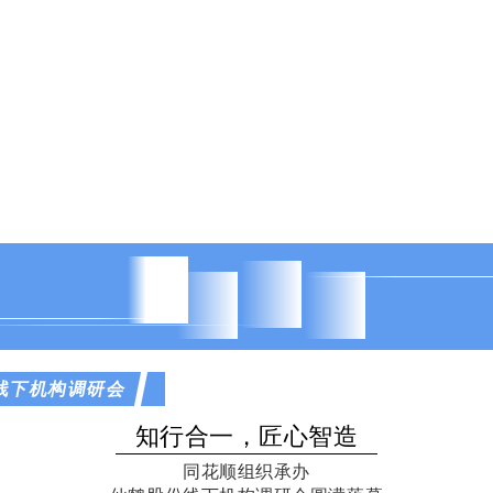
同
视
顺
野
线下机构调研会
知行合一，匠心智造
同花顺组织承办