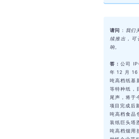
请问
：
我们
续推出，可
响。
答：
公司 I
年 12 月
吨高档纸基
等特种纸，目
尾声，将于今
项目完成后新
吨高档食品
装纸巨头塔恩
吨高档烟用接