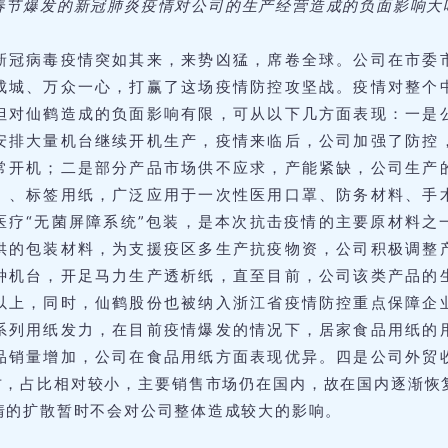
春节爆发的新冠肺炎疫情对公司的生产经营造成的负面影响大
新冠病毒疫情突如其来，来势凶猛，席卷全球。公司在市委
成城、万众一心，打赢了这场疫情防控攻坚战。疫情对整个
但对仙鹤造成的负面影响有限，可从以下几方面表现：一是
安排大量机台继续开机生产，疫情来临后，公司加强了防控
常开机；二是部分产品市场供不应求，产能紧缺，公司生产
）、标签用纸，广泛应用于一次性医用口罩、防务材料、手
医疗“无菌屏障系统”包装，是本次抗击疫情的主要原材料之
供的包装材料，为支援疫区多生产抗疫物资，公司积极调整
种机台，开足马力生产透析纸，直至目前，公司该类产品的
以上，同时，仙鹤股份也被纳入浙江省疫情防控重点保障企
系列用纸发力，在目前疫情爆发的情况下，居家食品用纸的
品销量增加，公司在食品用纸方面表现优异。四是公司外贸
左右，占比相对较小，主要销售市场仍在国内，故在国内逐渐恢
情的扩散暂时不会对公司整体造成较大的影响。