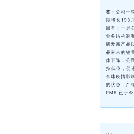
答：
公司一季
期增长19
因有：一是公
业务结构调
研发新产品
品带来的销
体下降，公
持低位，促
全球疫情影
的状态，产
PM6 已于