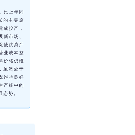
元，比上年同
长的主要原
面建成投产，
展新市场、
促使优势产
营业成本整
料价格仍维
，虽然处于
况维持良好
生产线中的
展态势。