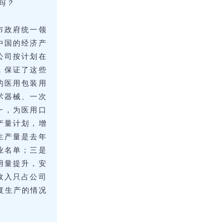
吗？
市政府统一领
中国的经济产
公司按计划在
，保证了这些
的医用包装用
术器械、一次
一，为医用口
产量计划，增
生产量是去年
业名单；三是
用量提升，安
收入只占公司
复生产的情况