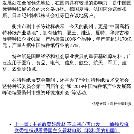
发展处在全省领先地位，在国内具有较强的影响力，是中国国
际特种纸展览会的永久举办地。德国夏特、法国阿尔诺维根
斯、日本纪州制纸株式会社等已在该地落户。
衢州市副市长陈锦标表示，今天的衢州，更是“中国高档
特种纸产业基地”，拥有仙鹤、夏王、维达、夏特、华邦古楼
等特种纸企业61家，产品覆盖100多个品种，年产值超过170亿
元，产量占据中国特种纸行业的25%。
特种纸是国民经济和社会事业发展的重要基础原材料，广
泛应用于医疗、食品、电气、信息、航空、航天、军工、建
材、农业等领域。
在特种纸展览会期间，还举办了“全国特种纸技术交流会
暨特种纸委员会第十四届年会”和“2019中国特种纸产业发展高
峰论坛暨衢州市投资环境推介会”等活动。
信息来源：科技金融时报
上一篇
: 主题教育好教材 不忘初心再出发------仙鹤股份
党委组织观看爱国主义题材电影《我和我的祖国》