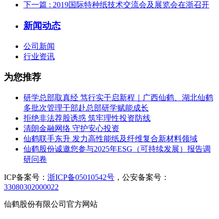
下一篇
: 2019国际特种纸技术交流会及展览会在浙召开
新闻动态
公司新闻
行业资讯
为您推荐
研学总部取真经 笃行实干启新程｜广西仙鹤、湖北仙鹤
多批次管理干部赴总部研学赋能成长
拒绝非法荐股诱惑 筑牢理性投资防线
清朗金融网络 守护安心投资
仙鹤联手东升 发力高性能纸及纤维复合新材料领域
仙鹤股份诚邀您参与2025年ESG（可持续发展）报告调
研问卷
ICP备案号：
浙ICP备05010542号
，公安备案号：
33080302000022
仙鹤股份有限公司官方网站