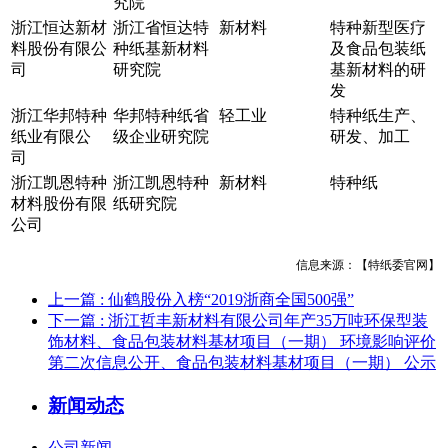
究院
浙江恒达新材
浙江省恒达特
新材料
特种新型医疗
料股份有限公
种纸基新材料
及食品包装纸
司
研究院
基新材料的研
发
浙江华邦特种
华邦特种纸省
轻工业
特种纸生产、
纸业有限公
级企业研究院
研发、加工
司
浙江凯恩特种
浙江凯恩特种
新材料
特种纸
材料股份有限
纸研究院
公司
信息来源：【特纸委官网】
上一篇
: 仙鹤股份入榜“2019浙商全国500强”
下一篇
: 浙江哲丰新材料有限公司年产35万吨环保型装
饰材料、食品包装材料基材项目（一期） 环境影响评价
第二次信息公开、食品包装材料基材项目（一期） 公示
新闻动态
公司新闻