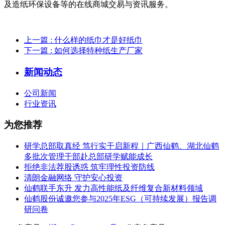
及造纸环保设备等的在线商城交易与资讯服务。
上一篇
: 什么样的纸巾才是好纸巾
下一篇
: 如何选择特种纸生产厂家
新闻动态
公司新闻
行业资讯
为您推荐
研学总部取真经 笃行实干启新程｜广西仙鹤、湖北仙鹤
多批次管理干部赴总部研学赋能成长
拒绝非法荐股诱惑 筑牢理性投资防线
清朗金融网络 守护安心投资
仙鹤联手东升 发力高性能纸及纤维复合新材料领域
仙鹤股份诚邀您参与2025年ESG（可持续发展）报告调
研问卷