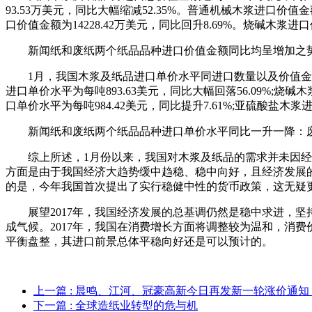
93.53万美元，同比大幅缩减52.35%。普通机械木浆进口价值金
口价值金额为14228.42万美元，同比回升8.69%。烧碱木浆进
新闻纸和废纸两个纸品品种进口价值金额同比均呈增加之势：废纸进
1月，我国木浆及纸品进口单价水平同进口数量以及价值金
进口单价水平为每吨893.63美元，同比大幅回落56.09%;烧碱木
口单价水平为每吨984.42美元，同比提升7.61%;亚硫酸盐木浆进
新闻纸和废纸两个纸品品种进口单价水平同比一升一降：废纸进口
综上所述，1月份以来，我国对木浆及纸品的需求并未因
方面是由于我国经济大趋势缓中趋稳、稳中向好，且经济发展
的是，今年我国首次提出了实行稳健中性的货币政策，这无疑
展望2017年，我国经济发展的总基调仍然是稳中求进，
成气候。2017年，我国在消费增长方面将调整较为温和，消
平衡盘整，其进口前景总体平稳向好还是可以预计的。
上一篇
: 晨鸣、江河、冠豪高新今日再发新一轮涨价通知
下一篇
: 全球造纸业转型的危与机