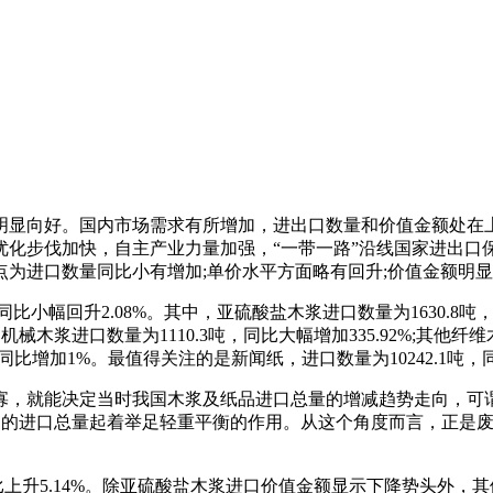
局明显向好。国内市场需求有所增加，进出口数量和价值金额处
优化步伐加快，自主产业力量加强，“一带一路”沿线国家进出口
为进口数量同比小有增加;单价水平方面略有回升;价值金额明
同比小幅回升2.08%。其中，亚硫酸盐木浆进口数量为1630.8吨，同
木浆进口数量为1110.3吨，同比大幅增加335.92%;其他纤维木
万吨，同比增加1%。最值得关注的是新闻纸，进口数量为10242.1吨，同
，就能决定当时我国木浆及纸品进口总量的增减趋势走向，可谓是
纸品的进口总量起着举足轻重平衡的作用。从这个角度而言，正是
同比上升5.14%。除亚硫酸盐木浆进口价值金额显示下降势头外