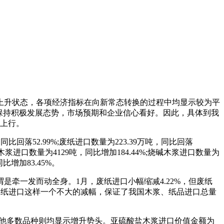
在上升状态，各项经济指标在向新常态转换的过程中均显示较为平
保持积极发展态势，市场预期和企业信心看好。因此，具体到我
显上行。
比回落52.99%;废纸进口数量为223.39万吨，同比回落
浆进口数量为4129吨，同比增加184.44%;烧碱木浆进口数量为
比增加83.45%。
牵一发而动全身。1月，废纸进口小幅缩减4.22%，但废纸
废纸进口这样一个不大的减幅，保证了我国木浆、纸品进口总量
，其他多数品种则均显示增升势头。亚硫酸盐木浆进口价值金额为