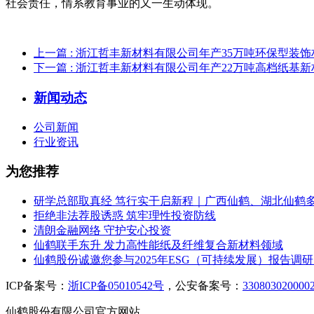
社会责任，情系教育事业的又一生动体现。
上一篇
: 浙江哲丰新材料有限公司年产35万吨环保型装
下一篇
: 浙江哲丰新材料有限公司年产22万吨高档纸基
新闻动态
公司新闻
行业资讯
为您推荐
研学总部取真经 笃行实干启新程｜广西仙鹤、湖北仙鹤
拒绝非法荐股诱惑 筑牢理性投资防线
清朗金融网络 守护安心投资
仙鹤联手东升 发力高性能纸及纤维复合新材料领域
仙鹤股份诚邀您参与2025年ESG（可持续发展）报告调
ICP备案号：
浙ICP备05010542号
，公安备案号：
330803020000
仙鹤股份有限公司官方网站