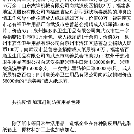
55万余；山东杰锋机械有限公司向武汉疫区捐款2 万；福建爹
地宝贝股份有限公司向福建省应对新型冠状病毒感染的肺炎疫
情工作领导小组捐赠成人纸尿裤20万片，价值60万；福建南安
市老有福卫生用品厂向武汉市慈善总会捐赠成人纸尿裤24000
片，价值5万；泉州趣多多卫生用品有限公司向武汉市红十字
会捐赠纸巾湿巾1万余包、成人纸尿裤1千余包，价值8万；泉
州市嘉华卫生用品有限公司向泉州市洛江区慈善总会捐助人民
币100万，向武汉市慈善总会捐赠成人纸尿裤50万；福建省百
顺卫生用品有限公司向武汉市慈善总会捐助2万；杭州千芝雅
卫生用品有限公司向武汉捐赠米菲手口湿巾30000余包、米菲
免洗洗手液15000余支、一次性儿童防护口罩30000余只、成人
纸尿裤数百包；四川康美泰卫生用品有限公司向武汉捐赠价值
56000余的 “康美泰”成人纸尿裤。
共抗疫情 加班赶制防疫用品包装
除了纸巾等日常生活用品，造纸企业在各种防疫用品包装
纸箱上、原材料加工上也加班加点。