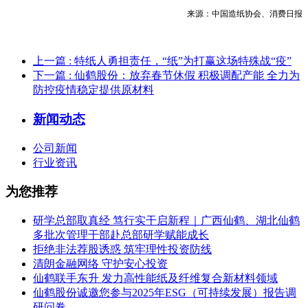
来源：中国造纸协会、消费日报
上一篇
: 特纸人勇担责任，“纸”为打赢这场特殊战“疫”
下一篇
: 仙鹤股份：放弃春节休假 积极调配产能 全力为
防控疫情稳定提供原材料
新闻动态
公司新闻
行业资讯
为您推荐
研学总部取真经 笃行实干启新程｜广西仙鹤、湖北仙鹤
多批次管理干部赴总部研学赋能成长
拒绝非法荐股诱惑 筑牢理性投资防线
清朗金融网络 守护安心投资
仙鹤联手东升 发力高性能纸及纤维复合新材料领域
仙鹤股份诚邀您参与2025年ESG（可持续发展）报告调
研问卷