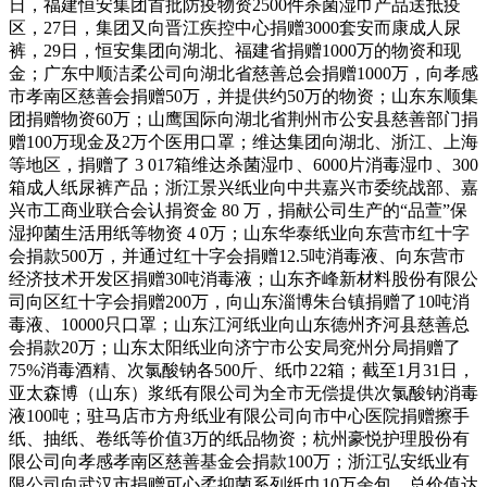
日，福建恒安集团首批防疫物资2500件杀菌湿巾产品送抵疫
区，27日，集团又向晋江疾控中心捐赠3000套安而康成人尿
裤，29日，恒安集团向湖北、福建省捐赠1000万的物资和现
金；广东中顺洁柔公司向湖北省慈善总会捐赠1000万，向孝感
市孝南区慈善会捐赠50万，并提供约50万的物资；山东东顺集
团捐赠物资60万；山鹰国际向湖北省荆州市公安县慈善部门捐
赠100万现金及2万个医用口罩；维达集团向湖北、浙江、上海
等地区，捐赠了 3 017箱维达杀菌湿巾、6000片消毒湿巾、300
箱成人纸尿裤产品；浙江景兴纸业向中共嘉兴市委统战部、嘉
兴市工商业联合会认捐资金 80 万，捐献公司生产的“品萱”保
湿抑菌生活用纸等物资 4 0万；山东华泰纸业向东营市红十字
会捐款500万，并通过红十字会捐赠12.5吨消毒液、向东营市
经济技术开发区捐赠30吨消毒液；山东齐峰新材料股份有限公
司向区红十字会捐赠200万，向山东淄博朱台镇捐赠了10吨消
毒液、10000只口罩；山东江河纸业向山东德州齐河县慈善总
会捐款20万；山东太阳纸业向济宁市公安局兖州分局捐赠了
75%消毒酒精、次氯酸钠各500斤、纸巾22箱；截至1月31日，
亚太森博（山东）浆纸有限公司为全市无偿提供次氯酸钠消毒
液100吨；驻马店市方舟纸业有限公司向市中心医院捐赠擦手
纸、抽纸、卷纸等价值3万的纸品物资；杭州豪悦护理股份有
限公司向孝感孝南区慈善基金会捐款100万；浙江弘安纸业有
限公司向武汉市捐赠可心柔抑菌系列纸巾10万余包，总价值达