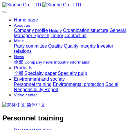
Home page
About us
Company profile
Organization structure
General
History
Manager Speech
Honor
Contact us
More
Party committee
Quality
Quality integrity
Investor
relations
News
全部
Company news
Industry information
Products
全部
Specialty paper
Specialty pulp
Environment and society
Personnel training
Environmental protection
Social
Responsibility Report
Video center
简体中文
Personnel training